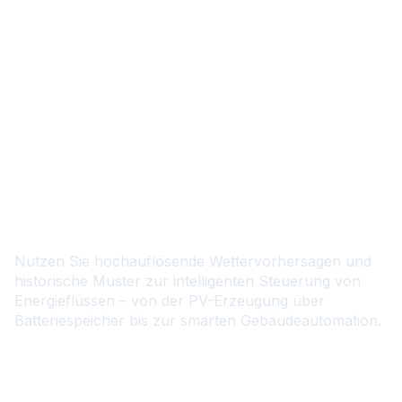
DE
Maximieren Sie den
Eigenverbrauch.
Optimieren Sie die
Energiespeicherung.
Nutzen Sie hochauflösende Wettervorhersagen und
historische Muster zur intelligenten Steuerung von
Energieflüssen – von der PV-Erzeugung über
Batteriespeicher bis zur smarten Gebäudeautomation.
Kontaktieren Sie uns