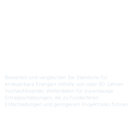
DE
Finden Sie die am besten
geeigneten Standorte mit
Wetteranalysen.
Bewerten und vergleichen Sie Standorte für
erneuerbare Energien mithilfe von über 80 Jahren
hochauflösender Wetterdaten für zuverlässige
Ertragsschätzungen, die zu fundierteren
Entscheidungen und geringerem Projektrisiko führen.
Kontaktieren Sie uns