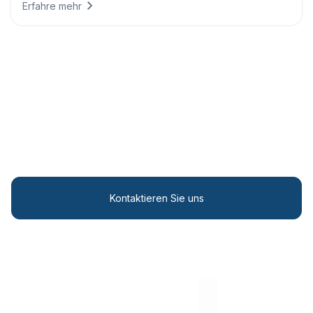
Erfahre mehr
Personalisierte Lösungen
Transformieren Sie Ihre Abläufe mit modernsten
Wettereinblicken.
Kontaktieren Sie uns