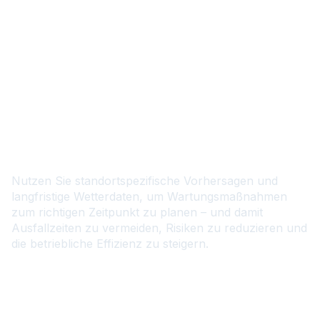
DE
Planen Sie
Wartungsmaßnahmen mit
hochpräzisen Wetterdaten
Nutzen Sie standortspezifische Vorhersagen und
langfristige Wetterdaten, um Wartungsmaßnahmen
zum richtigen Zeitpunkt zu planen – und damit
Ausfallzeiten zu vermeiden, Risiken zu reduzieren und
die betriebliche Effizienz zu steigern.
Kontaktieren Sie uns