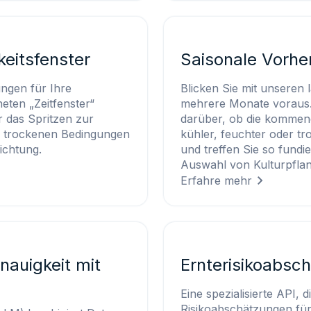
keitsfenster
Saisonale Vorhe
ngen für Ihre
Blicken Sie mit unseren 
eten „Zeitfenster“
mehrere Monate voraus.
r das Spritzen zur
darüber, ob die kommend
ei trockenen Bedingungen
kühler, feuchter oder tr
ichtung.
und treffen Sie so fundi
Auswahl von Kulturpfla
Erfahre mehr
nauigkeit mit
Ernterisikoabsc
Eine spezialisierte API,
Risikoabschätzungen für