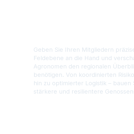
für Ihre
Genossen
Geben Sie Ihren Mitgliedern präzis
Feldebene an die Hand und verscha
Agronomen den regionalen Überblic
benötigen. Von koordinierten Risi
hin zu optimierter Logistik – bauen 
stärkere und resilientere Genossens
Kontaktieren Sie uns