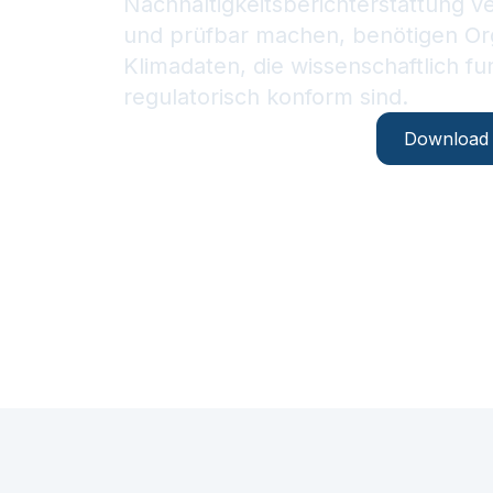
Nachhaltigkeitsberichterstattung v
und prüfbar machen, benötigen Or
Klimadaten, die wissenschaftlich fu
regulatorisch konform sind.
Kontaktieren Sie uns
Download 