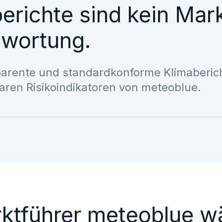
erichte sind kein Mar
twortung.
parente und standardkonforme Klimabericht
aren Risikoindikatoren von meteoblue.
tführer meteoblue w