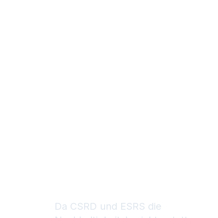
CSRD-
Konformit
wissensch
fundierte
Erkenntni
Da CSRD und ESRS die