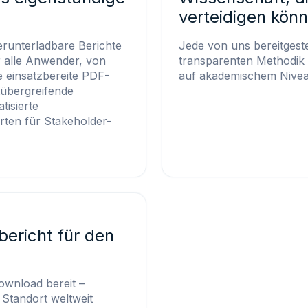
verteidigen kön
erunterladbare Berichte
Jede von uns bereitgeste
ür alle Anwender, von
transparenten Methodik 
e einsatzbereite PDF-
auf akademischem Nivea
tübergreifende
tisierte
rten für Stakeholder-
bericht für den
Download bereit –
 Standort weltweit