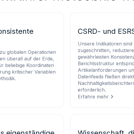
onsistente
CSRD- und ESRS
Unsere Indikatoren sind
zugeschnitten, reduzier
zu globalen Operationen
gewährleisten Konsisten
en überall auf der Erde,
Berichtsstruktur entspr
ür beliebige Koordinaten
Artikelanforderungen u
ung kritischer Variablen
Datenfeeds fließen direkt
thodik.
Nachhaltigkeitsberichter
erforderlich.
Erfahre mehr
ls eigenständige
Wissenschaft, di