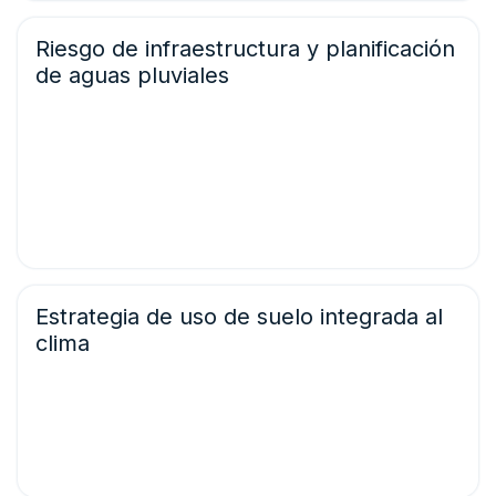
Riesgo de infraestructura y planificación
de aguas pluviales
Nuestros indicadores de precipitación y riesgo de
inundación ayudan a los planificadores a modelar la
escorrentía futura, evaluar las zonas propensas a
inundaciones y diseñar sistemas de infraestructura verde
y gris resilientes.
‍'
Estrategia de uso de suelo integrada al
clima
Con proyecciones a 10, 20 y más de 30 años de viento,
sequía y fenómenos meteorológicos extremos,
apoyamos las decisiones estratégicas de uso de suelo
que reducen la exposición y aumentan la viabilidad a
largo plazo de los proyectos urbanos.