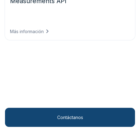
Measurements API
Observaciones en tiempo real e históricas de estaciones
meteorológicas en todo el mundo para supervisión y
validación.
Más información
Soluciones personalizadas
Transforma tu smart city con análisis meteorológicos
de vanguardia.
Contáctanos