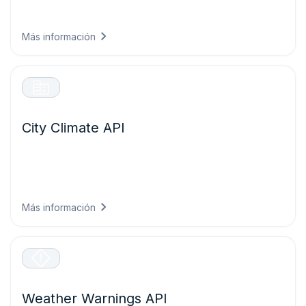
Más de 80 capas del mapa y tiles dinámicos de
meteorología con cobertura global.
Más información
City Climate API
Datos climáticos a escala urbana e indicadores de calor,
riesgo de inundación, condiciones térmicas y confort
para respaldar la planificación y el análisis de ciudades
resilientes.
Más información
Weather Warnings API