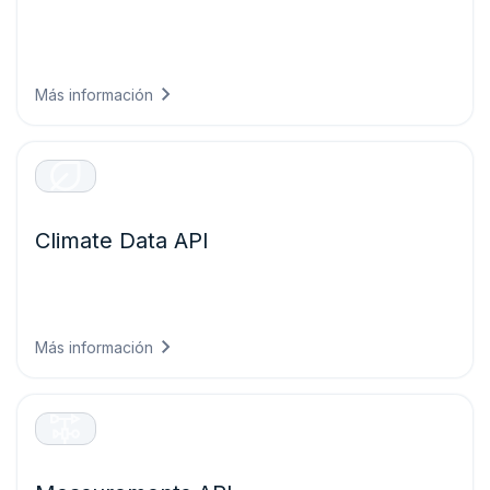
Alertas de tiempo severo en tiempo real con umbrales
personalizables y segmentación geográfica para la
seguridad operativa.
Más información
Climate Data API
Datos climáticos históricos y proyecciones validadas para
la evaluación de riesgos y la elaboración de informes
ESG.
Más información