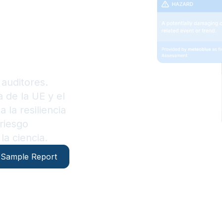
s
limáticos
auditores.
 de la UE y el
la resiliencia
riesgo
la ciencia.
Sample Report