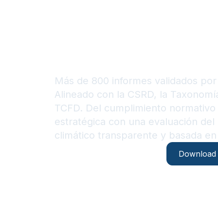
adapta lo
riesgos c
Más de 800 informes validados por 
Alineado con la CSRD, la Taxonomía
TCFD. Del cumplimiento normativo a 
estratégica con una evaluación del 
climático transparente y basada en 
Contáctanos
Download 