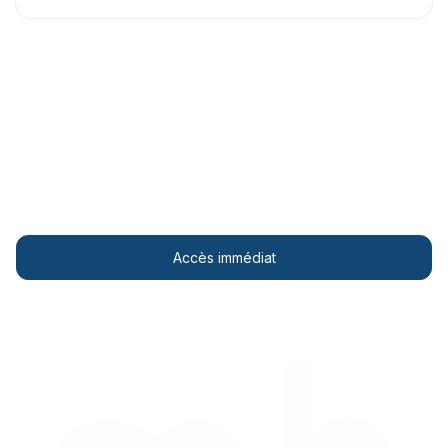
Accédez à votre Widget ici!
Affichez gratuitement des visualisations météo
impressionnantes sur votre site web.
Accès immédiat