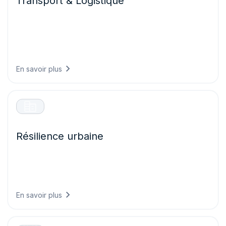
Transport & Logistique
Faites circuler vos flottes en toute sécurité et efficacité en
prévoyant les conditions routières, en optimisant les
itinéraires selon les risques météorologiques et en
réduisant les retards dus à des événements
météorologiques imprévus.
En savoir plus
Résilience urbaine
Construisez des villes prêtes pour le climat de demain en
concevant des infrastructures capables de supporter les
conditions futures et en protégeant les systèmes critiques
contre les phénomènes météorologiques extrêmes.
En savoir plus