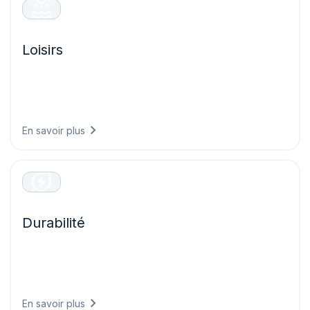
Loisirs
Offrez des expériences visiteurs exceptionnelles en
planifiant vos événements en toute confiance, en
garantissant la sécurité des invités et en optimisant les
opérations sur la base de prévisions météo précises.
En savoir plus
Durabilité
Répondez aux exigences de reporting climatique grâce à
des données conformes aux réglementations, démontrant
vos progrès environnementaux et alignant votre stratégie
commerciale sur des objectifs fondés sur la science.
En savoir plus