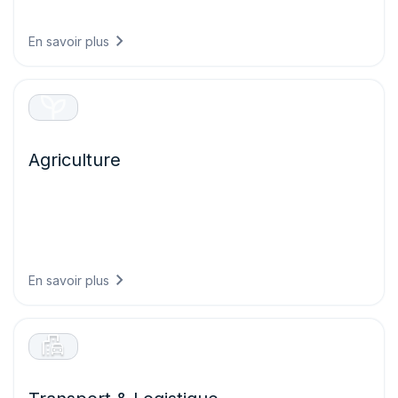
et maximisent la performance de l’ensemble de vos actifs
énergétiques.
En savoir plus
Agriculture
Prenez des décisions agricoles plus avisées grâce à une
intelligence météorologique qui protège les cultures
plantées, optimise les opérations au champ et maximise
les rendements tout en réduisant le gaspillage de
ressources.
En savoir plus