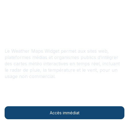
FR
Weather Maps Widget
Le Weather Maps Widget permet aux sites web,
plateformes médias et organismes publics d’intégrer
des cartes météo interactives en temps réel, incluant
le radar de pluie, la température et le vent, pour un
usage non commercial.
Contactez-nous
Accès immédiat