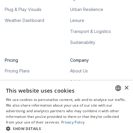
Plug & Play Visuals
Urban Resilience
Weather Dashboard
Leisure
Transport & Logistics
Sustainability
Pricing
Company
Pricing Plans
About Us
Articles
×
This website uses cookies
We use cookies to personalise content, ads and to analyse our traffic.
ENGLISH
We also share information about your use of our site with our
advertising and analytics partners who may combine it with other
GERMAN
information that you’ve provided to them or that they’ve collected
©
2026
meteoblue. All rights reserved.
from your use of their services.
Privacy Policy
Privacy Policy
SHOW DETAILS
Terms of Service