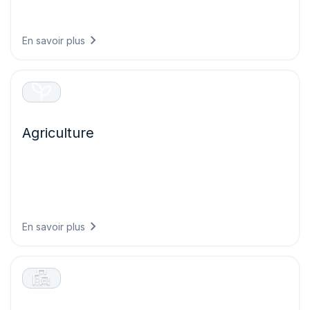
et maximisent la performance de l’ensemble de vos actifs
énergétiques.
En savoir plus
Agriculture
Prenez des décisions agricoles plus avisées grâce à une
intelligence météorologique qui protège les cultures
plantées, optimise les opérations au champ et maximise
les rendements tout en réduisant le gaspillage de
ressources.
En savoir plus