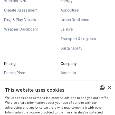
Weather APIs
Energy
Climate Assessment
Agriculture
Plug & Play Visuals
Urban Resilience
Weather Dashboard
Leisure
Transport & Logistics
Sustainability
Pricing
Company
Pricing Plans
About Us
Articles
×
This website uses cookies
We use cookies to personalise content, ads and to analyse our traffic.
ENGLISH
We also share information about your use of our site with our
advertising and analytics partners who may combine it with other
GERMAN
information that you’ve provided to them or that they’ve collected
©
2026
meteoblue. All rights reserved.