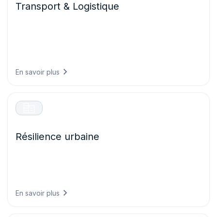
Transport & Logistique
Faites circuler vos flottes en toute sécurité et efficacité en
prévoyant les conditions routières, en optimisant les
itinéraires selon les risques météorologiques et en
réduisant les retards dus à des événements
météorologiques imprévus.
En savoir plus
Résilience urbaine
Construisez des villes prêtes pour le climat de demain en
concevant des infrastructures capables de supporter les
conditions futures et en protégeant les systèmes critiques
contre les phénomènes météorologiques extrêmes.
En savoir plus