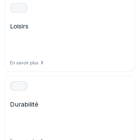
Loisirs
Offrez des expériences visiteurs exceptionnelles en
planifiant vos événements en toute confiance, en
assurant la sécurité des invités et en optimisant les
opérations sur la base de Prévisions météo précises.
En savoir plus
Durabilité
Répondez aux exigences de reporting climatique grâce à
des données conformes aux réglementations, démontrant
vos progrès environnementaux et alignant votre stratégie
commerciale sur des objectifs fondés sur la science.