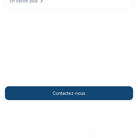
En savoir plus
Obtenez votre widget météo
personnalisé
Affichez de superbes visualisations météo sur votre
site web professionnel.
Contactez-nous