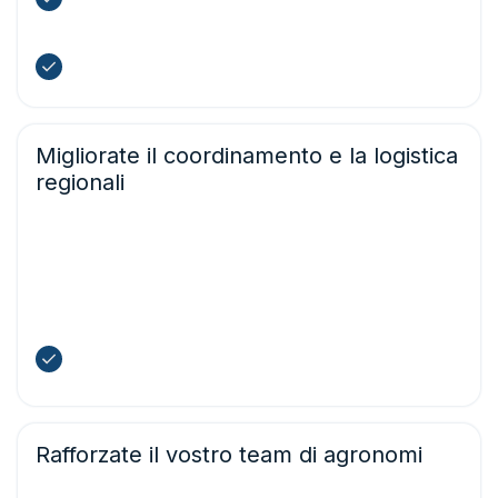
vostri membri
Aumentate il valore della vostra cooperativa
Migliorate il coordinamento e la logistica
regionali
Ottenete una visione d’insieme delle condizioni nell’intera
area operativa. Utilizzate mappe e previsioni regionali per
coordinare i tempi di semina, le attività di raccolta e la
logistica dei trasporti, migliorando l’efficienza complessiva
e riducendo i colli di bottiglia.
Ottimizzate la logistica sulla base delle previsioni
regionali
Rafforzate il vostro team di agronomi
Fornite ai vostri agronomi e consulenti i migliori dati