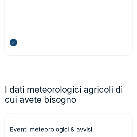
possibili. Così possono monitorare i rischi in tutte le
aziende agricole dei membri, fornire raccomandazioni
tempestive basate sui dati e offrire un supporto più
efficace e proattivo per migliorare la resa complessiva
della cooperativa.
Consentite consulenze agronomiche su larga scala
basate sui dati
I dati meteorologici agricoli di
cui avete bisogno
Eventi meteorologici & avvisi