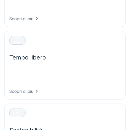
infrastrutture in grado di resistere alle condizioni future e
proteggendo i sistemi critici dagli eventi meteorologici
estremi.
Scopri di più
Tempo libero
Offrite esperienze eccezionali ai visitatori pianificando
eventi con maggiore sicurezza, garantendo la sicurezza
degli ospiti e ottimizzando le operazioni grazie a
previsioni meteorologiche accurate.
Scopri di più