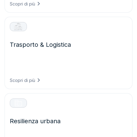
Scopri di più
Trasporto & Logistica
Garantite operazioni di trasporto più sicure ed efficienti
prevedendo le condizioni stradali, ottimizzando i percorsi
rispetto ai rischi meteorologici e riducendo i ritardi causati
dal maltempo.
Scopri di più
Resilienza urbana
Costruite città pronte per il clima di domani progettando