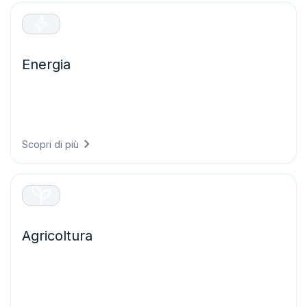
Energia
Ottimizzate la produzione di energia rinnovabile e
proteggete le infrastrutture critiche grazie a previsioni
precise che riducono il rischio di guasti e massimizzano le
prestazioni dei vostri asset energetici.
Scopri di più
Agricoltura
Prendete decisioni agricole più efficaci grazie a
un’intelligenza meteorologica che protegge le colture,
ottimizza le operazioni in campo e massimizza le rese
riducendo al tempo stesso gli sprechi di risorse.