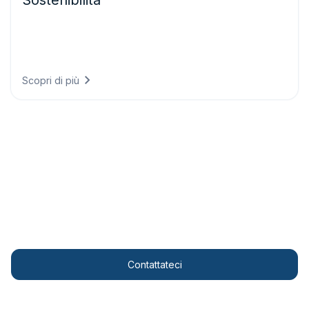
Sostenibilità
Soddisfate i requisiti di rendicontazione climatica con dati
conformi alle normative, dimostrando i progressi
ambientali e allineando la strategia aziendale agli obiettivi
scientifici.
Scopri di più
Personalised solutions
Trasformate le vostre attività agricole con soluzioni
meteorologiche all’avanguardia.
Contattateci