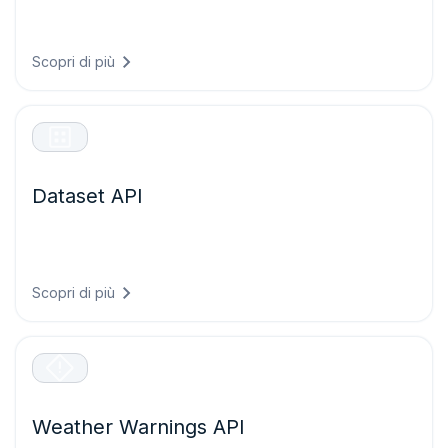
Oltre 80 layer e tile dinamici di mappe meteo con
copertura globale.
Scopri di più
Dataset API
Trasformazioni di grandi volumi di dati meteorologici nei
formati NetCDF, CSV e JSON per analisi e modellazione
su larga scala.
Scopri di più
Weather Warnings API