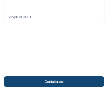
Osservazioni in tempo reale e storiche da stazioni
meteorologiche di tutto il mondo per monitoraggio e
validazione.
Scopri di più
Personalised solutions
Rafforzate il vostro allineamento ESG con
approfondimenti meteorologici all’avanguardia.
Contattateci