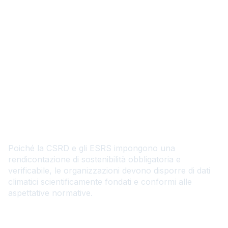
Supporto alla conformità
agli ESRS e alla CSRD con
analisi scientificamente
fondate
Poiché la CSRD e gli ESRS impongono una
rendicontazione di sostenibilità obbligatoria e
verificabile, le organizzazioni devono disporre di dati
climatici scientificamente fondati e conformi alle
aspettative normative.