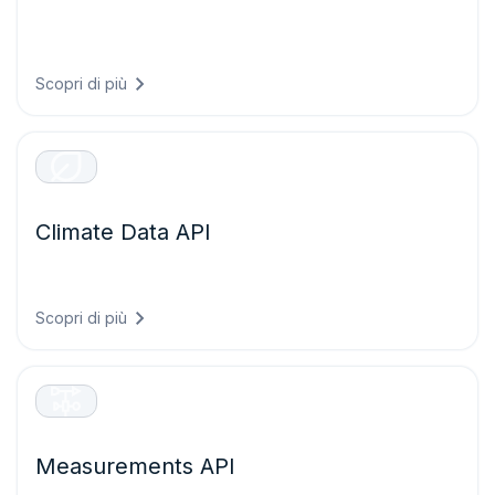
Avvisi di maltempo in tempo reale con soglie
personalizzabili e targeting geografico per la sicurezza
operativa.
Scopri di più
Climate Data API
Dati climatici storici e proiezioni validate per la valutazione
dei rischi e il reporting ESG.
Scopri di più
Measurements API