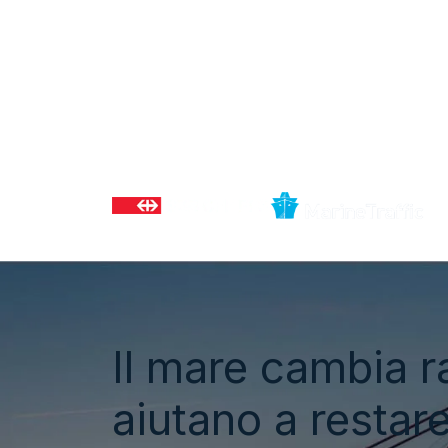
Contattateci
Il mare cambia r
aiutano a restar