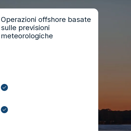
Operazioni offshore basate
sulle previsioni
meteorologiche
Previsioni a breve termine ad alta
risoluzione aiutano i team offshore a
pianificare con sicurezza le finestre di
manutenzione, i trasferimenti del
personale e le attività di ispezione.
Individuate finestre meteorologiche
favorevoli per ridurre i ritardi
operativi
Proteggete le infrastrutture
offshore e garantite la sicurezza
degli equipaggi