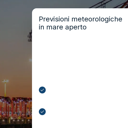
Previsioni meteorologiche
in mare aperto
Previsioni dettagliate di altezza, direzione
e periodo delle onde, nonché della
velocità del vento, contribuiscono a
ridurre i rischi durante la navigazione e
a migliorare la sicurezza delle
imbarcazioni, anche negli ambienti
oceanici più impegnativi.
Pianificate traversate sicure e
proteggete il carico, l’equipaggio e
le attrezzature
Riducete al minimo le deviazioni di
rotta e le inefficienze nei consumi
di carburante