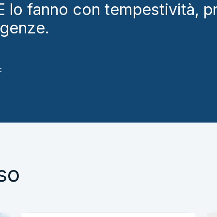
 lo fanno con tempestività, pr
igenze.
c
so