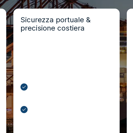
Sicurezza portuale &
precisione costiera
Previsioni iperlocali di vento, swell,
nebbia e precipitazioni contribuiscono a
rendere più sicure le operazioni di
attracco, pilotaggio e movimentazione
con gru durante le manovre portuali più
critiche.
Anticipate le condizioni
meteorologiche avverse lungo le
coste
Riducete i tempi di inattività nei porti
e ottimizzate la pianificazione delle
navi