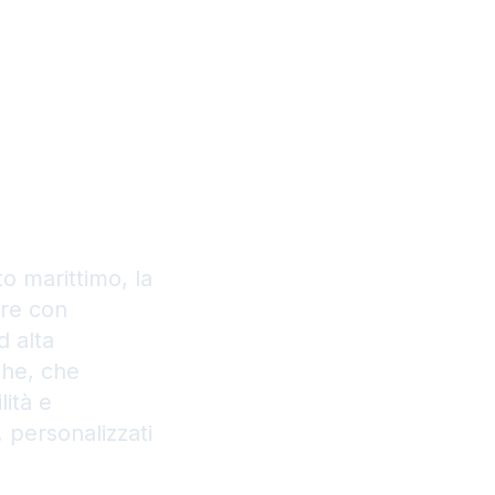
r una
one
o marittimo, la
ore con
d alta
che, che
lità e
, personalizzati