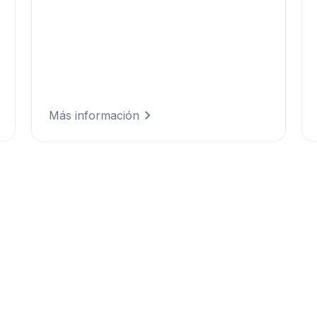
Ofrece experiencias excepcionales a tus
visitantes mediante la planificación de
eventos con confianza, la garantía de
seguridad de los asistentes y la
optimización de las operaciones con
base en previsiones meteorológicas
precisas.
Más información
onalizadas