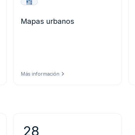
Mapas urbanos
Información climática urbana de alta
resolución y análisis espaciales con
base en datos precisos para respaldar
la planificación urbana sostenible, el
desarrollo de infraestructuras y las
estrategias de mitigación del calor.
Más información
28