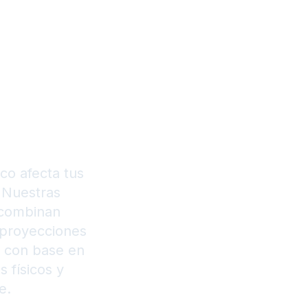
s
s a
zo
o afecta tus
. Nuestras
 combinan
, proyecciones
s con base en
s físicos y
e.