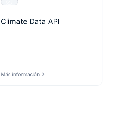
Climate Data API
Datos climáticos históricos y
proyecciones validadas para la
evaluación de riesgos y la elaboración
de informes ESG.
Más información