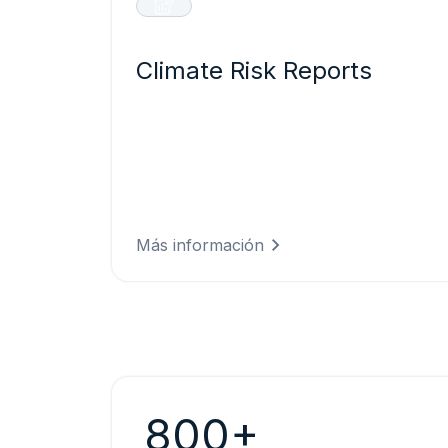
Climate Risk Reports
Evaluación del riesgo climático
estandarizada y con base en la ciencia,
alineada con la Taxonomía de la UE y
los requisitos de la CSRD para una
presentación de informes transparente
y conforme a la normativa.
Más información
800+