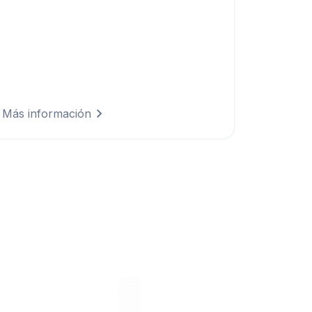
Cumple con los requisitos de informes
climáticos mediante datos conformes a
la normativa que demuestran el
progreso ambiental y alinean la
estrategia empresarial con objetivos con
base en la ciencia.
Más información