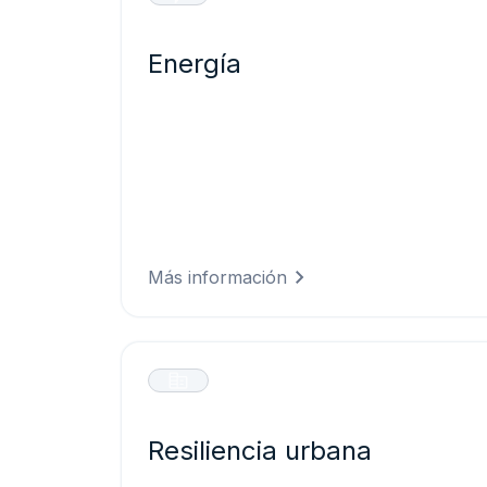
Energía
Optimiza la generación renovable y
protege las infraestructuras críticas con
previsiones precisas que evitan averías
en los equipos y maximizan el
rendimiento de todos tus activos
energéticos.
Más información
Resiliencia urbana