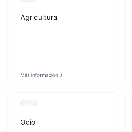
Agricultura
Toma decisiones agrícolas más
acertadas con inteligencia meteorológica
que protege los cultivos, optimiza las
labores de campo y maximiza los
rendimientos, reduciendo al mismo
tiempo el desperdicio de recursos.
Más información
Ocio