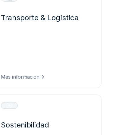
Transporte & Logística
Mantén tus flotas en movimiento de
forma segura y eficiente mediante la
predicción de las condiciones viales, la
optimización de rutas frente a riesgos
meteorológicos y la reducción de
retrasos por eventos climáticos
imprevistos.
Más información
Sostenibilidad