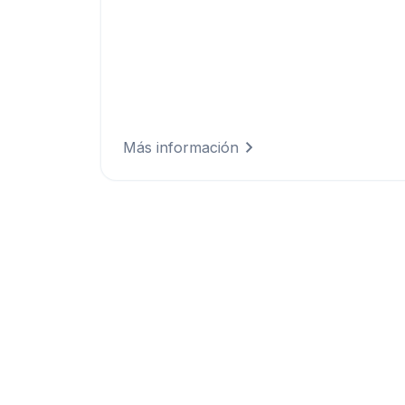
Construye ciudades preparadas para el
clima del futuro mediante el diseño de
infraestructuras resistentes a las
condiciones venideras y la protección
de los sistemas críticos frente a
fenómenos meteorológicos extremos.
Más información
Soluciones pers