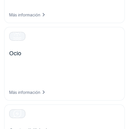
futuras y protegiendo los sistemas críticos de los eventos
meteorológicos extremos.
Más información
Ocio
Ofrece experiencias excepcionales a tus visitantes
mediante la planificación de eventos con confianza, la
garantía de seguridad de los asistentes y la optimización
de las operaciones con base en previsiones
meteorológicas precisas.
Más información