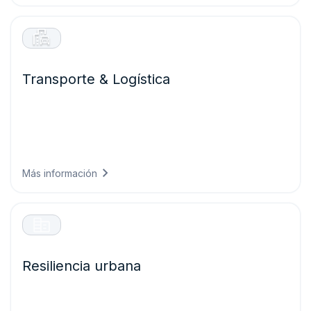
Transporte & Logística
Mantén tus flotas en movimiento de forma segura y
eficiente mediante la predicción de las condiciones
viales, la optimización de rutas frente a riesgos
meteorológicos y la reducción de retrasos por eventos
climáticos imprevistos.
Más información
Resiliencia urbana
Construye ciudades preparadas para el clima del mañana
diseñando infraestructuras que soporten las condiciones