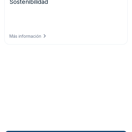
Sostenibilidad
Cumple con los requisitos de informes climáticos
mediante datos conformes a la normativa que demuestran
el progreso ambiental y alinean la estrategia empresarial
con objetivos con base en la ciencia.
Más información
Explora nuestras opciones de
precios
Planes de precios flexibles diseñados para
organizaciones que van desde startups hasta grandes
empresas. Explora la solución que se adapta a tus
necesidades.