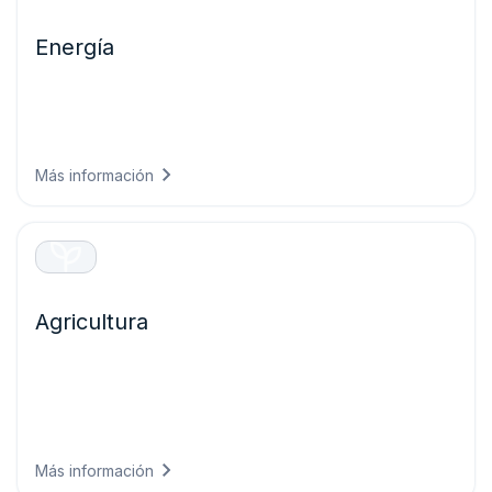
Energía
Optimiza la generación renovable y protege las
infraestructuras críticas con pronósticos precisos que
evitan averías en los equipos y maximizan el rendimiento
de todos tus activos energéticos.
Más información
Agricultura
Toma decisiones agrícolas más acertadas con
inteligencia meteorológica que protege los cultivos,
optimiza las labores de campo y maximiza los
rendimientos, reduciendo al mismo tiempo el desperdicio
de recursos.
Más información