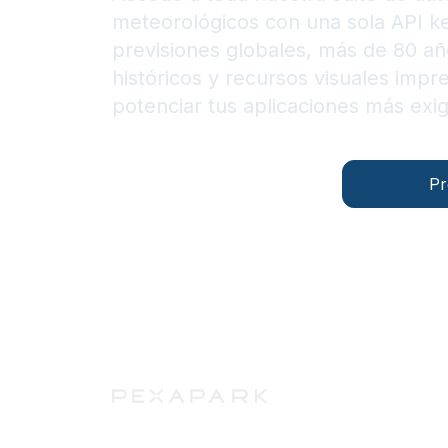
meteorológicos con una sola API k
previsiones globales, más de 80 añ
históricos y recursos visuales impr
potenciar tus aplicaciones más exi
Documentación
Contáctanos
Pr