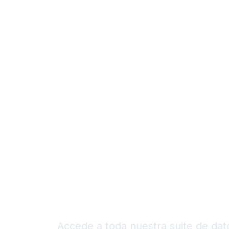
Productos
So
Premium 
API
Accede a toda nuestra suite de dat