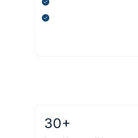
Una suite de API para todas tus
necesidades meteorológicas
Permite que tu equipo desarrolle
cualquier función meteorológica
imaginable
30+