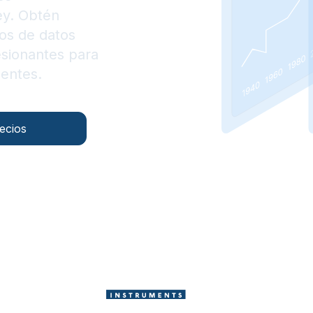
ey. Obtén
os de datos
esionantes para
gentes.
ecios