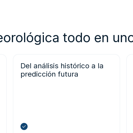
eorológica todo en un
Del análisis histórico a la
predicción futura
Combina más de 80 años de datos
meteorológicos históricos con
previsiones en tiempo real para
optimizar las operaciones y validar el
rendimiento de los sistemas.
Adaptado a diversos ejemplos de
uso en sectores como la