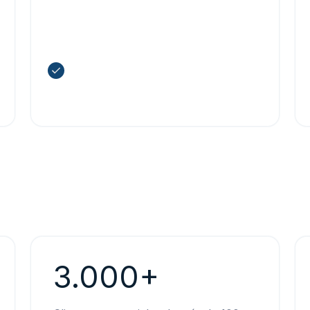
agricultura, las energías
renovables, la aviación y otros
campos
Obtén una comprensión basada en
datos de cómo el tiempo influye en
tu negocio
3.000+