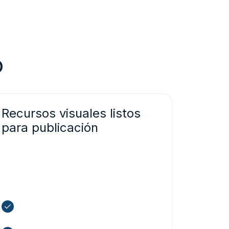
o
Recursos visuales listos
para publicación
La Image API entrega instantáneamente
gráficos y meteogramas listos para usar,
con base en nuestros datos
meteorológicos.
Visualiza datos complejos con una
simple llamada a la API