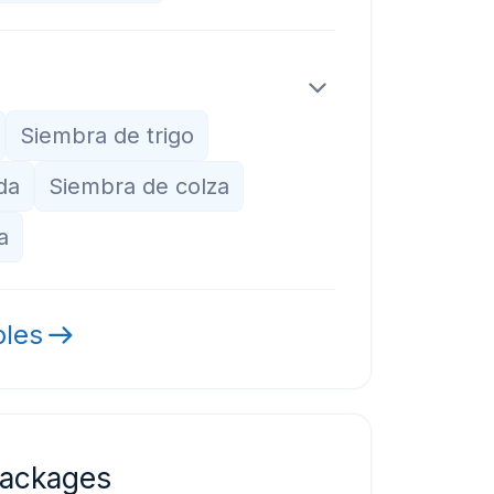
Siembra de trigo
da
Siembra de colza
a
bles
ackages