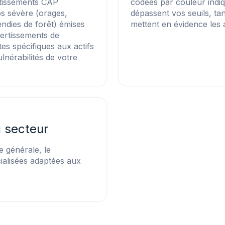
rtissements CAP
codées par couleur indi
mps sévère (orages,
dépassent vos seuils, ta
ndies de forêt) émises
mettent en évidence les a
vertissements de
es spécifiques aux actifs
ulnérabilités de votre
u secteur
e générale, le
ialisées adaptées aux