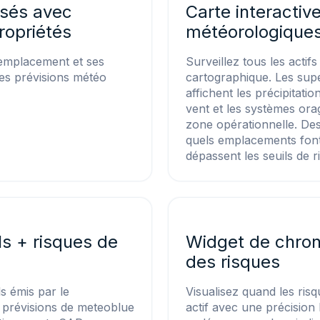
isés avec
Carte interactiv
ropriétés
météorologiques
 emplacement et ses
Surveillez tous les actif
des prévisions météo
cartographique. Les supe
affichent les précipitati
vent et les systèmes ora
zone opérationnelle. Des
quels emplacements font 
dépassent les seuils de r
ls + risques de
Widget de chrono
des risques
s émis par le
Visualisez quand les ri
 prévisions de meteoblue
actif avec une précision