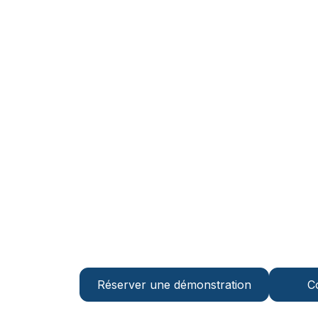
Rejoignez la ver
Weather Intellig
Dashboard
Cessez de réagir aux problèmes
météorologiques. Commencez à les
Réserver une démonstration
C