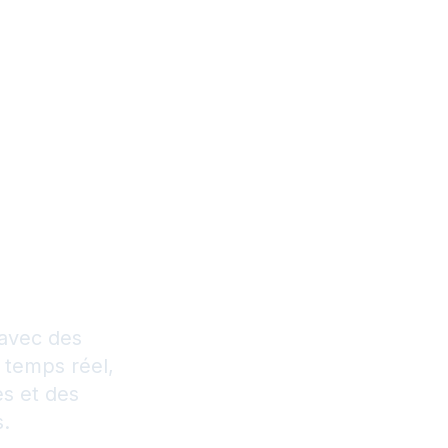
d :
 votre
le
tions
 avec des
 temps réel,
s et des
s.