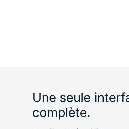
Enquête d'accès anticipé​
Une seule interf
complète.