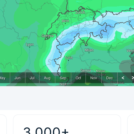
May
Jun
Jul
Aug
Sep
Oct
Nov
Dec
3 000+