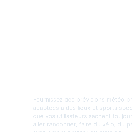
et le meil
endroit p
activité d
air
Fournissez des prévisions météo p
adaptées à des lieux et sports spéc
que vos utilisateurs sachent toujou
aller randonner, faire du vélo, du 