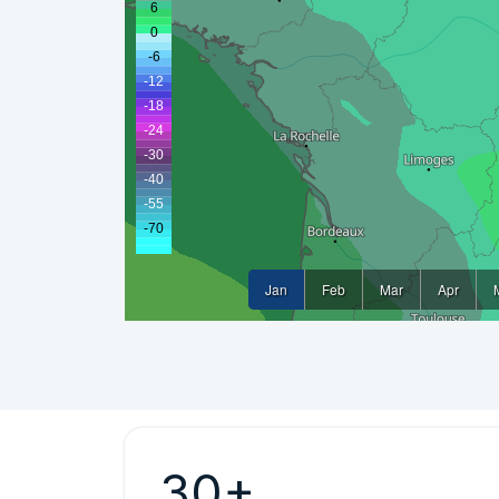
Jan
Feb
Mar
Apr
30+