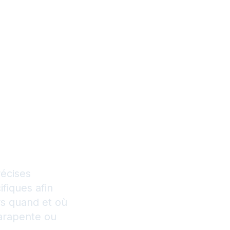
leur
our toute
e plein
récises
ifiques afin
rs quand et où
parapente ou