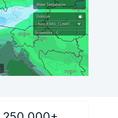
Water Temperature
Graticule
Auto (ERA5_CLIMATOLOGY Global)
Screenshot
©
250 000+