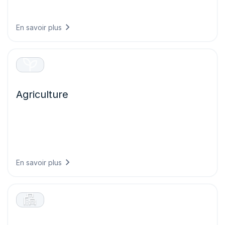
et maximisent la performance de l’ensemble de vos actifs
énergétiques.
En savoir plus
Agriculture
Prenez des décisions agricoles plus avisées grâce à une
intelligence météorologique qui protège les cultures
plantées, optimise les opérations au champ et maximise
les rendements tout en réduisant le gaspillage de
ressources.
En savoir plus