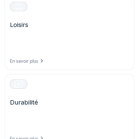
Loisirs
Offrez des expériences visiteurs exceptionnelles en
planifiant vos événements en toute confiance, en
garantissant la sécurité des invités et en optimisant les
opérations sur la base de prévisions météo précises.
En savoir plus
Durabilité
Répondez aux exigences de reporting climatique grâce à
des données conformes aux réglementations, démontrant
vos progrès environnementaux et alignant votre stratégie
commerciale sur des objectifs fondés sur la science.
En savoir plus