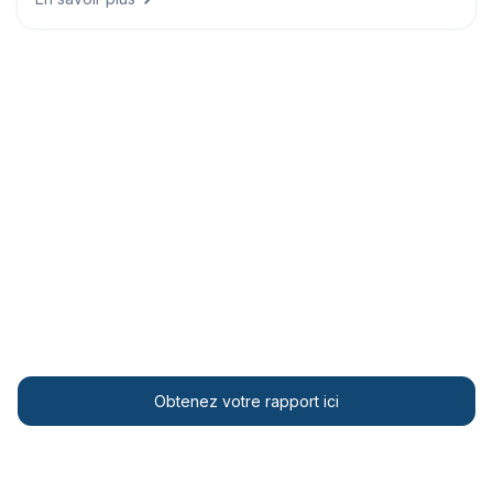
Recevez votre Climate Risk
Report en quelques minutes
Le rapport est conçu pour favoriser l’alignement avec
des cadres tels que la Corporate Sustainability
Reporting Directive (CSRD), les European
Sustainability Reporting Standards (ESRS) et la
Taxonomie de l’UE.
Obtenez votre rapport ici