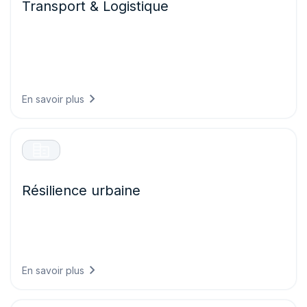
Transport & Logistique
Faites circuler vos flottes en toute sécurité et efficacité en
prévoyant les conditions routières, en optimisant les
itinéraires selon les risques météorologiques et en
réduisant les retards dus à des événements
météorologiques imprévus.
En savoir plus
Résilience urbaine
Construisez des villes prêtes pour le climat de demain en
concevant des infrastructures capables de supporter les
conditions futures et en protégeant les systèmes critiques
contre les phénomènes météorologiques extrêmes.
En savoir plus