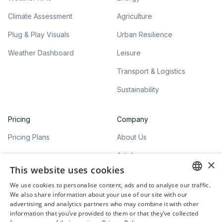
Climate Assessment
Agriculture
Plug & Play Visuals
Urban Resilience
Weather Dashboard
Leisure
Transport & Logistics
Sustainability
Pricing
Company
Pricing Plans
About Us
Articles
×
This website uses cookies
We use cookies to personalise content, ads and to analyse our traffic.
ENGLISH
We also share information about your use of our site with our
advertising and analytics partners who may combine it with other
GERMAN
information that you’ve provided to them or that they’ve collected
©
2026
meteoblue. All rights reserved.