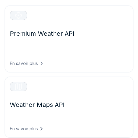
Premium Weather API
Prévisions haute résolution, données météorologiques
historiques et météogrammes interactifs pour n’importe
quel emplacement dans le monde.
En savoir plus
Weather Maps API
Plus de 80 couches et tuiles de cartes météo dynamiques
avec une couverture mondiale.
En savoir plus