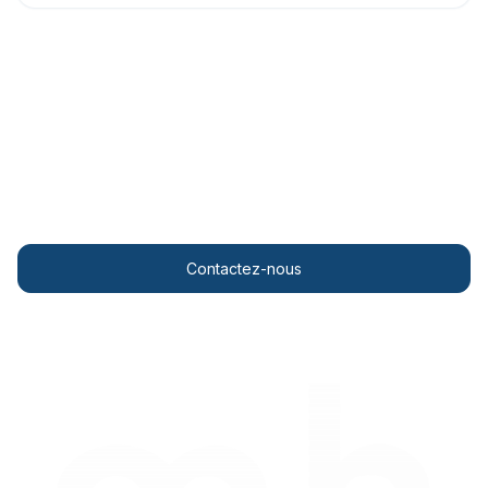
Personalised solutions
Transformez votre conformité ESG grâce à des
informations météorologiques de pointe.
Contactez-nous