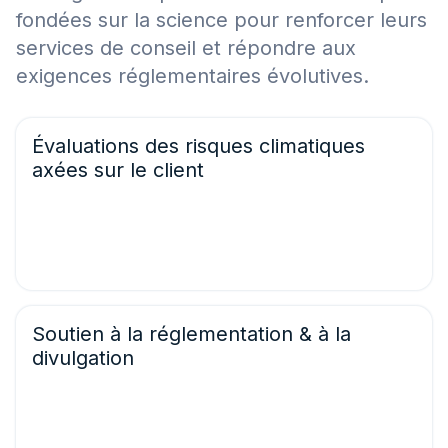
fondées sur la science pour renforcer leurs
services de conseil et répondre aux
exigences réglementaires évolutives.
Évaluations des risques climatiques
axées sur le client
Fournir des projections climatiques localisées et basées
sur des scénarios afin d'aider les clients à comprendre
les risques physiques pour leurs opérations, actifs et
chaînes d'approvisionnement.
Soutien à la réglementation & à la
divulgation
Soutenir l’alignement avec la CSRD, le TCFD, le SFDR et la
taxonomie de l’UE grâce à des indicateurs climatiques
prêts à l’emploi et des outputs/sorties de reporting