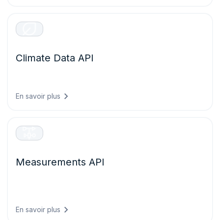
Climate Data API
Données climatiques historiques et projections validées
pour l’évaluation des risques et les rapports ESG.
En savoir plus
Measurements API
Observations en temps réel et historiques provenant de
stations météo du monde entier pour la surveillance et la
validation.
En savoir plus