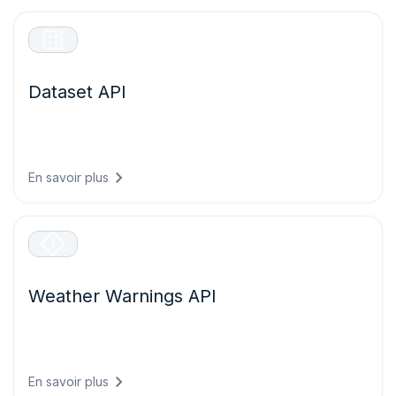
Dataset API
Transformations de données météo en masse aux
formats NetCDF, CSV et JSON pour l’analyse et la
modélisation à grande échelle.
En savoir plus
Weather Warnings API
Alertes en temps réel de temps sévère avec des seuils
personnalisables et un ciblage géographique pour la
sécurité opérationnelle.
En savoir plus