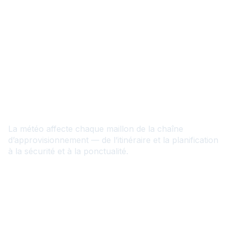
FR
Transport et logistique plus
intelligents grâce à
l’intelligence météo
La météo affecte chaque maillon de la chaîne
d’approvisionnement — de l’itinéraire et la planification
à la sécurité et à la ponctualité.
Contactez-nous