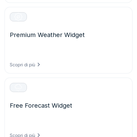
Premium Weather Widget
Migliorate la vostra piattaforma digitale con previsioni
personalizzabili ad alta risoluzione e visualizzazioni
meteorologiche avanzate.
Scopri di più
Free Forecast Widget
Visualizzate previsioni meteorologiche giornaliere
affidabili per i prossimi sette giorni, facili da integrare e
pronte all’uso.
Scopri di più