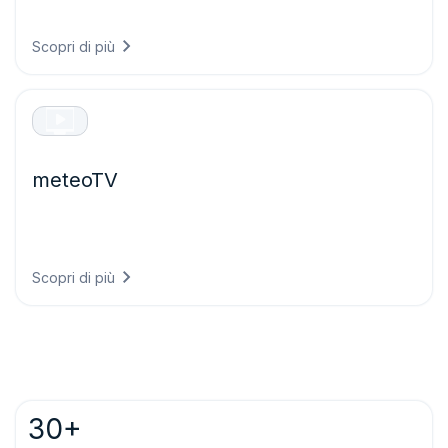
essenziali, tra cui alba, tramonto, fasi lunari e condizioni
notturne.
Scopri di più
meteoTV
Trasmettete previsioni meteorologiche e dati direttamente
sui vostri schermi di digital signage — automatizzati e
gratuiti.
Scopri di più
30+