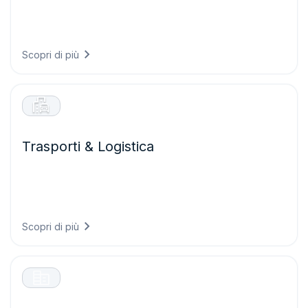
Prendete decisioni agricole più efficaci grazie a
un’intelligenza meteorologica che protegge le colture,
ottimizza le operazioni in campo e massimizza le rese
riducendo al tempo stesso gli sprechi di risorse.
Scopri di più
Trasporti & Logistica
Garantite operazioni di trasporto più sicure ed efficienti
prevedendo le condizioni stradali, ottimizzando i percorsi
rispetto ai rischi meteorologici e riducendo i ritardi causati
dal maltempo.
Scopri di più