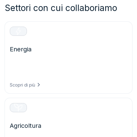
Settori con cui collaboriamo
Energia
Ottimizzate la produzione di energia rinnovabile e
proteggete le infrastrutture critiche grazie a previsioni
precise che riducono il rischio di guasti e massimizzano le
prestazioni dei vostri asset energetici.
Scopri di più
Agricoltura