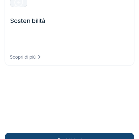
Sostenibilità
Soddisfate i requisiti di rendicontazione climatica con dati
conformi alle normative, dimostrando i progressi
ambientali e allineando la strategia aziendale agli obiettivi
scientifici.
Scopri di più
Soluzioni personalizzate
Trasformate le vostre attività con informazioni
meteorologiche all’avanguardia.