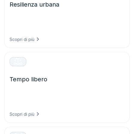
Resilienza urbana
Costruite città pronte per il clima di domani progettando
infrastrutture in grado di resistere alle condizioni future e
proteggendo i sistemi critici dagli eventi meteorologici
estremi.
Scopri di più
Tempo libero
Offrite esperienze eccezionali ai visitatori pianificando
eventi con maggiore sicurezza, garantendo la sicurezza
degli ospiti e ottimizzando le operazioni grazie a
previsioni meteorologiche accurate.
Scopri di più