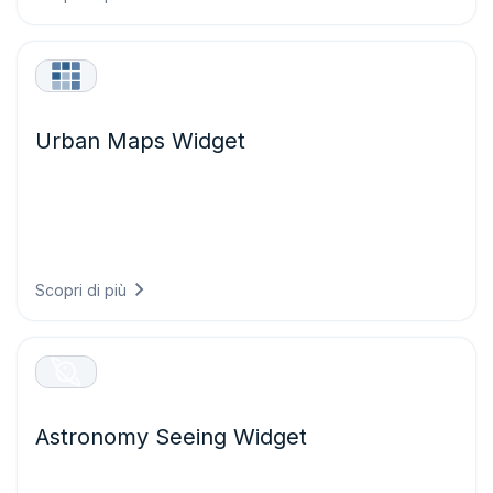
Urban Maps Widget
Visualizzate mappe climatiche urbane ad alta risoluzione
con distribuzione del calore, rischio di alluvioni,
andamento delle temperature e indici PET (Physiological
Equivalent Temperature), per supportare la pianificazione
urbana e la resilienza climatica.
Scopri di più
Astronomy Seeing Widget
Consultate rapidamente informazioni astronomiche