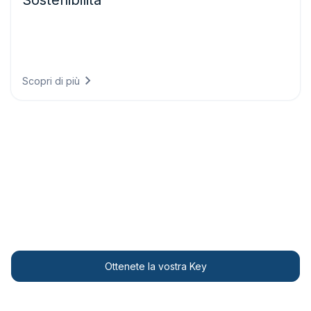
Sostenibilità
Soddisfate i requisiti di rendicontazione climatica con dati
conformi alle normative, dimostrando i progressi
ambientali e allineando la strategia aziendale agli obiettivi
scientifici.
Scopri di più
Ottenete la vostra API Key
Iniziate il vostro progetto con accesso immediato alla
nostra Free Weather API.
Ottenete la vostra Key