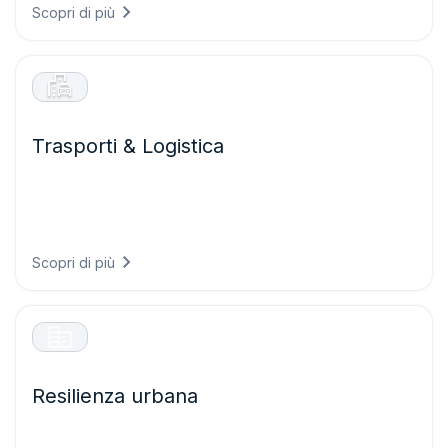
Scopri di più
Trasporti & Logistica
Garantite operazioni di trasporto più sicure ed efficienti
prevedendo le condizioni stradali, ottimizzando i percorsi
rispetto ai rischi meteorologici e riducendo i ritardi causati
dal maltempo.
Scopri di più
Resilienza urbana
Costruite città pronte per il clima di domani progettando