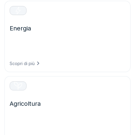
Energia
Ottimizzate la produzione di energia rinnovabile e
proteggete le infrastrutture critiche grazie a previsioni
precise che riducono il rischio di guasti e massimizzano le
prestazioni dei vostri asset energetici.
Scopri di più
Agricoltura
Prendete decisioni agricole più efficaci grazie a
un’intelligenza meteorologica che protegge le colture,
ottimizza le operazioni in campo e massimizza le rese
riducendo al tempo stesso gli sprechi di risorse.