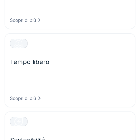
infrastrutture in grado di resistere alle condizioni future e
proteggendo i sistemi critici dagli eventi meteorologici
estremi.
Scopri di più
Tempo libero
Offrite esperienze eccezionali ai visitatori pianificando
eventi con maggiore sicurezza, garantendo la sicurezza
degli ospiti e ottimizzando le operazioni grazie a
previsioni meteorologiche accurate.
Scopri di più