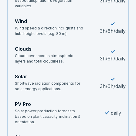
3h/6h/daily
evapotranspiration & vegetation
variables.
Wind
✓
Wind speed & direction incl. gusts and
3h/6h/daily
hub-height levels (e.g. 80 m).
Clouds
✓
Cloud cover across atmospheric
3h/6h/daily
layers and total cloudiness.
Solar
✓
Shortwave radiation components for
3h/6h/daily
solar energy applications.
PV Pro
Solar power production forecasts
✓
daily
based on plant capacity, inclination &
orientation.