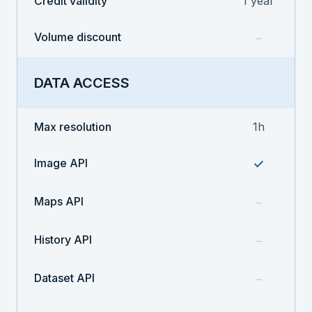
Credit validity
1 year
Volume discount
–
DATA ACCESS
Max resolution
1h
Image API
✓
Maps API
–
History API
–
Dataset API
–