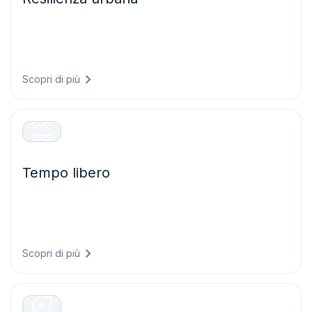
Costruite città pronte per il clima di domani progettando
infrastrutture in grado di resistere alle condizioni future e
proteggendo i sistemi critici dagli eventi meteorologici
estremi.
Scopri di più
Tempo libero
Offrite esperienze eccezionali ai visitatori pianificando
eventi con maggiore sicurezza, garantendo la sicurezza
degli ospiti e ottimizzando le operazioni grazie a
previsioni meteorologiche accurate.
Scopri di più