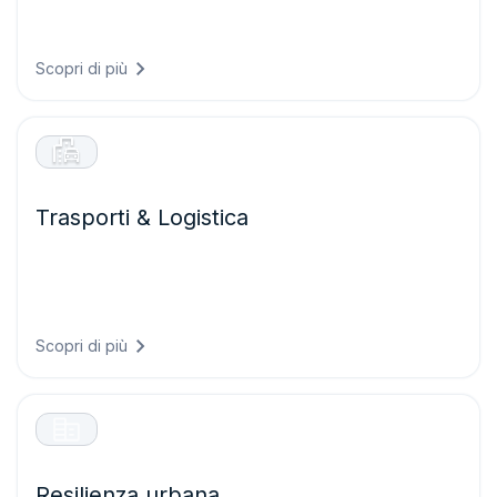
un’intelligenza meteorologica che protegge le colture,
ottimizza le operazioni in campo e massimizza le rese
riducendo al tempo stesso gli sprechi di risorse.
Scopri di più
Trasporti & Logistica
Garantite operazioni di trasporto più sicure ed efficienti
prevedendo le condizioni stradali, ottimizzando i percorsi
rispetto ai rischi meteorologici e riducendo i ritardi causati
dal maltempo.
Scopri di più
Resilienza urbana