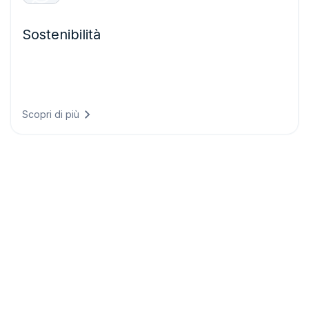
Sostenibilità
Soddisfate i requisiti di rendicontazione climatica con dati
conformi alle normative, dimostrando i progressi
ambientali e allineando la strategia aziendale agli obiettivi
scientifici.
Scopri di più
Scoprite le nostre opzioni di
prezzo
Piani tariffari flessibili pensati per organizzazioni di
ogni dimensione, dalle startup alle grandi imprese.
Scoprite la soluzione più adatta alle vostre esigenze.