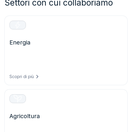
Settori con cui collaboriamo
Energia
Ottimizzate la produzione di energia rinnovabile e
proteggete le infrastrutture critiche grazie a previsioni
precise che riducono il rischio di guasti e massimizzano le
prestazioni dei vostri asset energetici.
Scopri di più
Agricoltura
Prendete decisioni agricole più efficaci grazie a