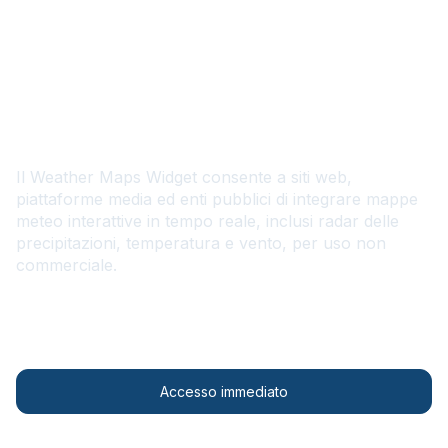
IT
Weather Maps Widget
Il Weather Maps Widget consente a siti web,
piattaforme media ed enti pubblici di integrare mappe
meteo interattive in tempo reale, inclusi radar delle
precipitazioni, temperatura e vento, per uso non
commerciale.
Contattateci
Accesso immediato