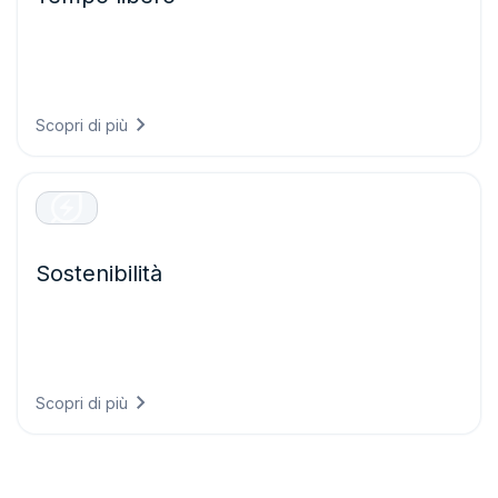
Offrite esperienze eccezionali ai visitatori pianificando
eventi con maggiore sicurezza, garantendo la sicurezza
degli ospiti e ottimizzando le operazioni grazie a
previsioni meteorologiche accurate.
Scopri di più
Sostenibilità
Soddisfate i requisiti di rendicontazione climatica con dati
conformi alle normative, dimostrando i progressi
ambientali e allineando la strategia aziendale agli obiettivi
scientifici.
Scopri di più