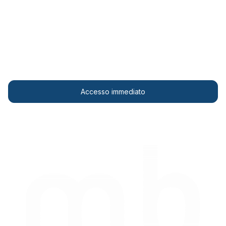
Accedete al vostro widget qui!
Mostrate gratuitamente visualizzazioni meteo di
grande impatto sul vostro sito web.
Accesso immediato