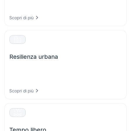
prevedendo le condizioni stradali, ottimizzando i percorsi
rispetto ai rischi meteorologici e riducendo i ritardi causati
dal maltempo.
Scopri di più
Resilienza urbana
Costruite città pronte per il clima di domani progettando
infrastrutture in grado di resistere alle condizioni future e
proteggendo i sistemi critici dagli eventi meteorologici
estremi.
Scopri di più
Tempo libero