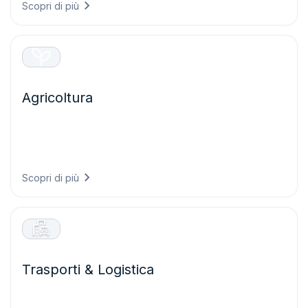
Scopri di più
Agricoltura
Prendete decisioni agricole più efficaci grazie a
un’intelligenza meteorologica che protegge le colture,
ottimizza le operazioni in campo e massimizza le rese
riducendo al tempo stesso gli sprechi di risorse.
Scopri di più
Trasporti & Logistica
Garantite operazioni di trasporto più sicure ed efficienti