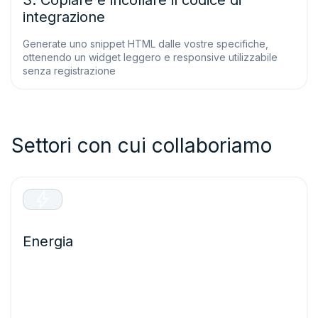
3. Copiare e incollare il codice di
integrazione
Generate uno snippet HTML dalle vostre specifiche,
ottenendo un widget leggero e responsive utilizzabile
senza registrazione
Settori con cui collaboriamo
Energia
Ottimizzate la produzione di energia rinnovabile e
proteggete le infrastrutture critiche grazie a previsioni
precise che riducono il rischio di guasti e massimizzano le
prestazioni dei vostri asset energetici.