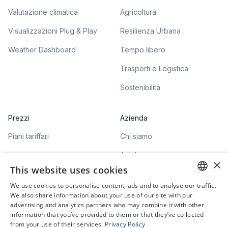
Valutazione climatica
Agricoltura
Visualizzazioni Plug & Play
Resilienza Urbana
Weather Dashboard
Tempo libero
Trasporti e Logistica
Sostenibilità
Prezzi
Azienda
Piani tariffari
Chi siamo
Articles
×
This website uses cookies
We use cookies to personalise content, ads and to analyse our traffic.
ENGLISH
We also share information about your use of our site with our
advertising and analytics partners who may combine it with other
GERMAN
information that you’ve provided to them or that they’ve collected
©
2026
meteoblue. All rights reserved.
from your use of their services.
Privacy Policy
Informativa sulla privacy