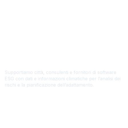
IT
Trasformate l’intelligenza
climatica in azioni
sostenibili
Supportiamo città, consulenti e fornitori di software
ESG con dati e informazioni climatiche per l’analisi dei
rischi e la pianificazione dell’adattamento.
Contattateci