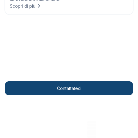
Scopri di più
Personalised solutions
Trasformate le vostre attività grazie a informazioni
meteorologiche all’avanguardia.
Contattateci