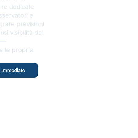
orme dedicate
sservatori e
grare previsioni
i visibilità del
i —
elle proprie
 immediato