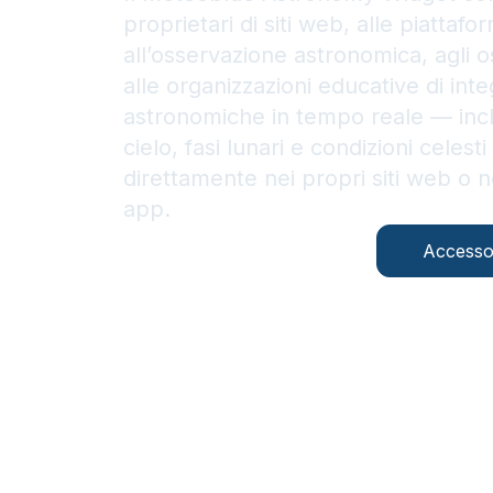
proprietari di siti web, alle piattaf
all’osservazione astronomica, agli o
alle organizzazioni educative di inte
astronomiche in tempo reale — inclus
cielo, fasi lunari e condizioni celest
direttamente nei propri siti web o n
app.
Contattateci
Accesso