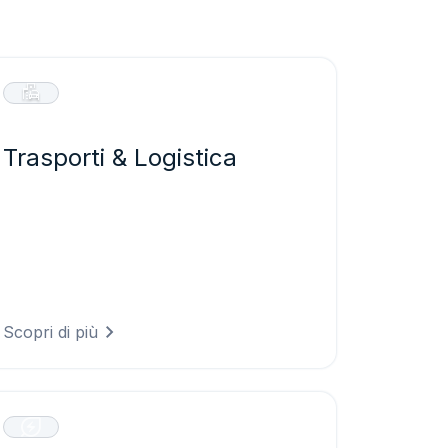
Trasporti & Logistica
Garantite operazioni di trasporto più
sicure ed efficienti prevedendo le
condizioni stradali, ottimizzando i
percorsi rispetto ai rischi meteorologici e
riducendo i ritardi causati dal maltempo.
Scopri di più