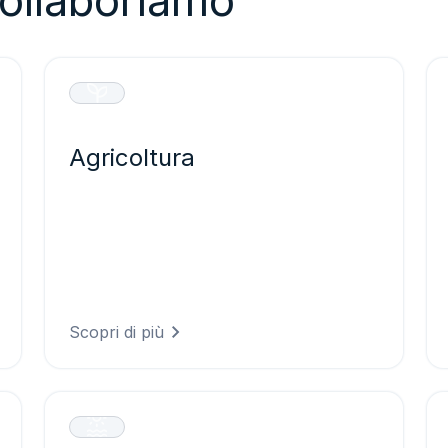
collaboriamo
Agricoltura
Prendete decisioni agricole più efficaci
grazie a un’intelligenza meteorologica
che protegge le colture, ottimizza le
operazioni in campo e massimizza le
rese riducendo al tempo stesso gli
sprechi di risorse.
Scopri di più