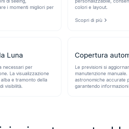
ni di seeing,
personalizzabile, consent
are i momenti migliori per
colori e layout.
Scopri di più
lla Luna
Copertura autom
na necessari per
Le previsioni si aggiorn
ione. La visualizzazione
manutenzione manuale. Il
i alba e tramonto della
astronomiche accurate pe
visibilità.
garantendo informazioni