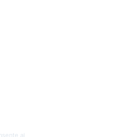
zioni
Prezzi
Chi siamo
y
sente ai