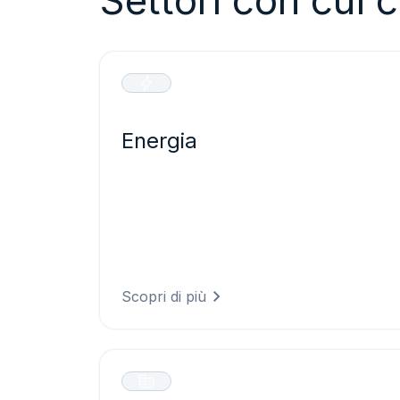
Settori con cui 
Energia
Ottimizzate la produzione di energia
rinnovabile e proteggete le infrastrutture
critiche grazie a previsioni precise che
riducono il rischio di guasti e
massimizzano le prestazioni dei vostri
asset energetici.
Scopri di più